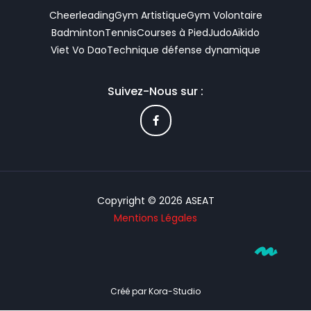
Cheerleading
Gym Artistique
Gym Volontaire
Badminton
Tennis
Courses à Pied
Judo
Aïkido
Viet Vo Dao
Technique défense dynamique
Suivez-Nous sur :
F
a
c
e
b
o
o
k
-
Copyright © 2026 ASEAT
f
Mentions Légales
Créé par Kora-Studio