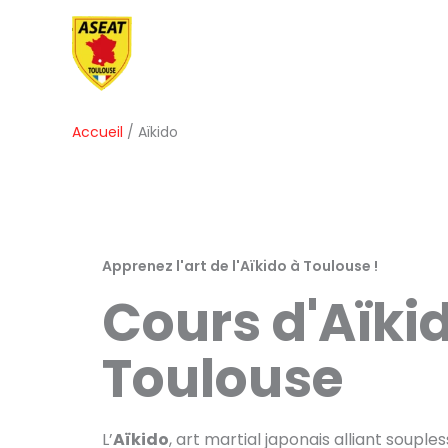
Aller
au
contenu
Accueil
Aïkido
Apprenez l'art de l'Aïkido à Toulouse !
Cours d'Aïki
Toulouse
L’
Aïkido
, art martial japonais alliant souples