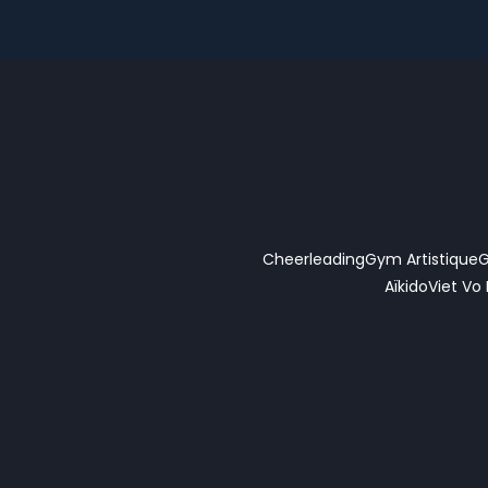
Cheerleading
Gym Artistique
G
Aïkido
Viet Vo