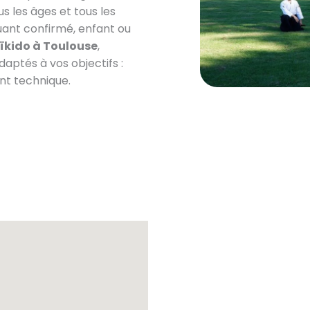
us les âges et tous les
uant confirmé, enfant ou
ïkido à Toulouse
,
daptés à vos objectifs :
nt technique.