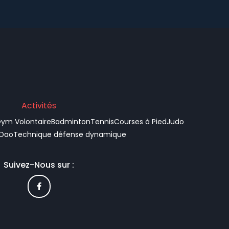
Activités
ym Volontaire
Badminton
Tennis
Courses à Pied
Judo
 Dao
Technique défense dynamique
Suivez-Nous sur :
F
a
c
e
b
o
o