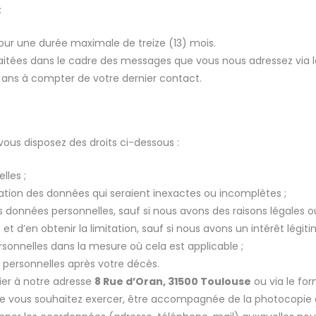
:
our une durée maximale de treize (13) mois.
raitées dans le cadre des messages que vous nous adressez via 
ans à compter de votre dernier contact.
vous disposez des droits ci-dessous :
lles ;
fication des données qui seraient inexactes ou incomplètes ;
données personnelles, sauf si nous avons des raisons légales ou
t d’en obtenir la limitation, sauf si nous avons un intérêt légitim
ersonnelles dans la mesure où cela est applicable ;
s personnelles après votre décès.
ier à notre adresse
8 Rue d’Oran, 31500 Toulouse
ou via le for
e vous souhaitez exercer, être accompagnée de la photocopie de