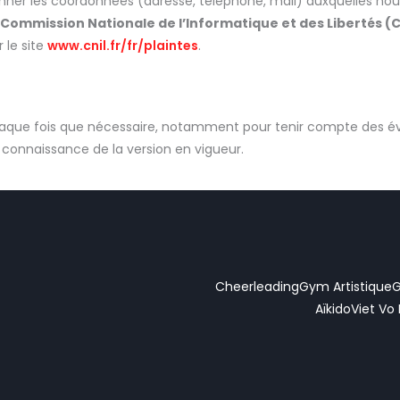
onner les coordonnées (adresse, téléphone, mail) auxquelles no
Commission Nationale de l’Informatique et des Libertés (C
r le site
www.cnil.fr/fr/plaintes
.
haque fois que nécessaire, notamment pour tenir compte des évo
 connaissance de la version en vigueur.
Cheerleading
Gym Artistique
G
Aïkido
Viet Vo