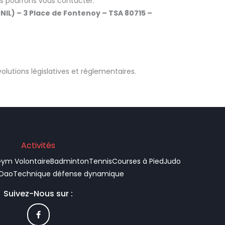
us pourrons vous contacter.
NIL) – 3 Place de Fontenoy – TSA 80715 –
lutions législatives et réglementaires.
Activités
ym Volontaire
Badminton
Tennis
Courses à Pied
Judo
 Dao
Technique défense dynamique
Suivez-Nous sur :
F
a
c