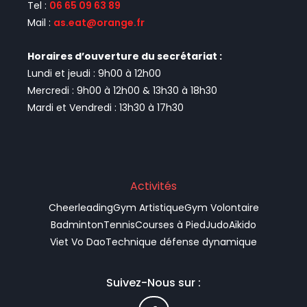
Tel :
06 65 09 63 89
Mail :
as.eat@orange.fr
Horaires d’ouverture du secrétariat :
Lundi et jeudi : 9h00 à 12h00
Mercredi : 9h00 à 12h00 & 13h30 à 18h30
Mardi et Vendredi : 13h30 à 17h30
Activités
Cheerleading
Gym Artistique
Gym Volontaire
Badminton
Tennis
Courses à Pied
Judo
Aïkido
Viet Vo Dao
Technique défense dynamique
Suivez-Nous sur :
F